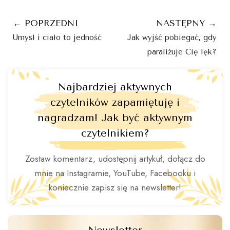
← POPRZEDNI
NASTĘPNY →
Umysł i ciało to jedność
Jak wyjść pobiegać, gdy
paraliżuje Cię lęk?
Najbardziej aktywnych
czytelników zapamiętuję i
nagradzam! Jak być aktywnym
czytelnikiem?
Zostaw komentarz, udostępnij artykuł, dołącz do
mnie na Instagramie, YouTube, Facebooku i
koniecznie zapisz się na newsletter!