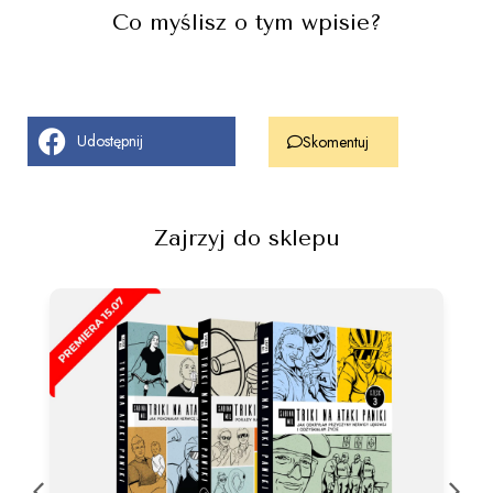
Co myślisz o tym wpisie?
Udostępnij
Skomentuj
Zajrzyj do sklepu
Pa