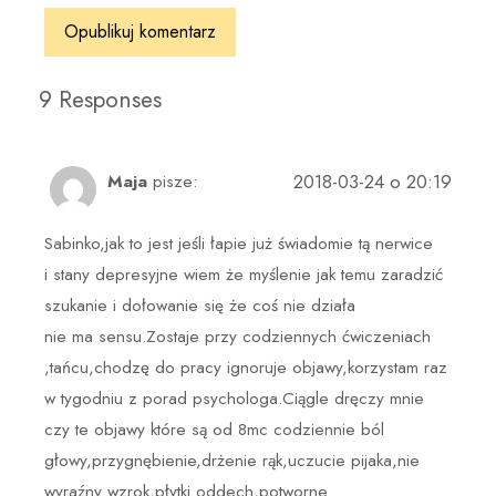
9 Responses
2018-03-24 o 20:19
Maja
pisze:
Sabinko,jak to jest jeśli łapie już świadomie tą nerwice
i stany depresyjne wiem że myślenie jak temu zaradzić
szukanie i dołowanie się że coś nie działa
nie ma sensu.Zostaje przy codziennych ćwiczeniach
,tańcu,chodzę do pracy ignoruje objawy,korzystam raz
w tygodniu z porad psychologa.Ciągle dręczy mnie
czy te objawy które są od 8mc codziennie ból
głowy,przygnębienie,drżenie rąk,uczucie pijaka,nie
wyraźny wzrok,płytki oddech,potworne