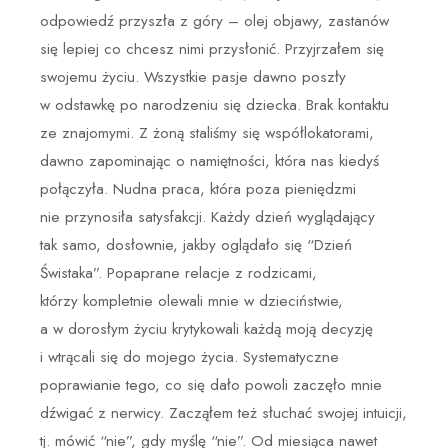
odpowiedź przyszła z góry – olej objawy, zastanów
się lepiej co chcesz nimi przysłonić. Przyjrzałem się
swojemu życiu. Wszystkie pasje dawno poszły
w odstawkę po narodzeniu się dziecka. Brak kontaktu
ze znajomymi. Z żoną staliśmy się współlokatorami,
dawno zapominając o namiętności, która nas kiedyś
połączyła. Nudna praca, która poza pieniędzmi
nie przynosiła satysfakcji. Każdy dzień wyglądający
tak samo, dosłownie, jakby oglądało się “Dzień
Świstaka”. Popaprane relacje z rodzicami,
którzy kompletnie olewali mnie w dzieciństwie,
a w dorosłym życiu krytykowali każdą moją decyzję
i wtrącali się do mojego życia. Systematyczne
poprawianie tego, co się dało powoli zaczęło mnie
dźwigać z nerwicy. Zacząłem też słuchać swojej intuicji,
tj. mówić “nie”, gdy myślę “nie”. Od miesiąca nawet