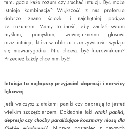
tam, gdzie każe rozum czy słuchać intuicji. Być może
istnieje kombinacja? Większość z nas preferuje
dobrze znane ścieżki i najchętniej podąża
za rozumem. Mamy trudność, aby zaufać swoim
myślom, pomysłom, wewnętrznemu głosowi
oraz intuicji, która w obliczu rzeczywistości wydaje
się niewiarygodna. Nie chcesz być kierownikiem?
Przecież każdy chce nim być!
Intuicja to najlepszy przyjaciel depresji i nerwicy
lękowej
Jeśli walczysz z atakami paniki czy depresją to jesteś
wielkim szczęściarzem. Dokładnie tak!
Ataki paniki,
depresja czy choćby paraliżujące koszmary niosą dla
Niczym posłaniec z dawnych
Ciebie wiadomość
.