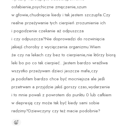
osłabienie,psychiczne zmęczenie,szum
w głowie,chudnięcie kiedy i tak jestem szczupła.Czy
realne przeżywanie tych cierpień zrozumienie ich
i pogodzenie czekanie aż odpuszcza
i czy odpuszcza?Nie doprowadzi do rozwinięcia
jakiejś choroby z wycięczenia organizmu.Wiem
że czy na lekach czy bez to cierpienie,nie którzy biorą
leki bo po co tak cierpieć…Jestem bardzo wrażliwa
wszystko przeżywam dzieci jeszcze małe,czy
ja podołam bardzo chce być mocniejsza ale jeśli
przetrwam a przyjdzie jakiś gorszy czas,wydarzenie
i to mnie powali z powrotem do punktu 0 lub całkiem
w depresję czy może tak być kiedy sami sobie
radzimy?Dziewczyny czy też macie podobnie?