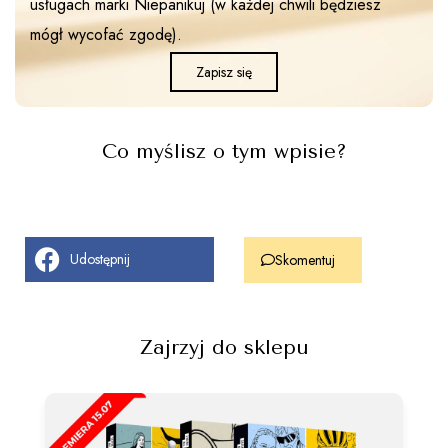
usługach marki Niepanikuj (w każdej chwili będziesz
mógł wycofać zgodę).
Zapisz się
Co myślisz o tym wpisie?
Udostępnij
Skomentuj
Zajrzyj do sklepu
Pa