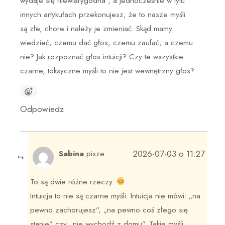
wydaje się niewiarygodna”, a jednocześnie w tylu
innych artykułach przekonujesz, że to nasze myśli
są złe, chore i należy je zmieniać. Skąd mamy
wiedzieć, czemu dać głos, czemu zaufać, a czemu
nie? Jak rozpoznać głos intuicji? Czy te wszystkie
czarne, toksyczne myśli to nie jest wewnętrzny głos?
Odpowiedz
2026-07-03 o 11:27
Sabina
pisze:
To są dwie różne rzeczy.
Intuicja to nie są czarne myśli. Intuicja nie mówi: „na
pewno zachorujesz”, „na pewno coś złego się
stanie” czy „nie wychodź z domu”. Takie myśli