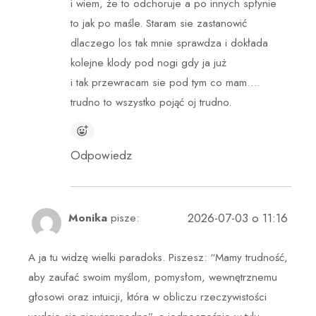
i wiem, że to odchoruje a po innych spłynie
to jak po maśle. Staram sie zastanowić
dlaczego los tak mnie sprawdza i dokłada
kolejne klody pod nogi gdy ja już
i tak przewracam sie pod tym co mam….
trudno to wszystko pojąć oj trudno.
Odpowiedz
2026-07-03 o 11:16
Monika
pisze:
A ja tu widzę wielki paradoks. Piszesz: “Mamy trudność,
aby zaufać swoim myślom, pomysłom, wewnętrznemu
głosowi oraz intuicji, która w obliczu rzeczywistości