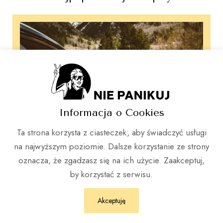
Dwa niezbędne czynniki do pokonania nerwicy
Informacja o Cookies
lękowej (bez leków)
Ta strona korzysta z ciasteczek, aby świadczyć usługi
na najwyższym poziomie. Dalsze korzystanie ze strony
oznacza, że zgadzasz się na ich użycie. Zaakceptuj,
by korzystać z serwisu.
Akceptuję