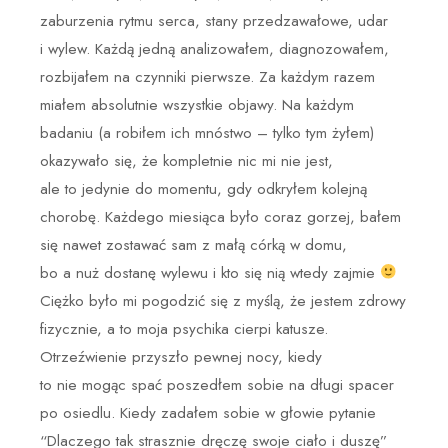
zaburzenia rytmu serca, stany przedzawałowe, udar
i wylew. Każdą jedną analizowałem, diagnozowałem,
rozbijałem na czynniki pierwsze. Za każdym razem
miałem absolutnie wszystkie objawy. Na każdym
badaniu (a robiłem ich mnóstwo – tylko tym żyłem)
okazywało się, że kompletnie nic mi nie jest,
ale to jedynie do momentu, gdy odkryłem kolejną
chorobę. Każdego miesiąca było coraz gorzej, bałem
się nawet zostawać sam z małą córką w domu,
bo a nuż dostanę wylewu i kto się nią wtedy zajmie
Ciężko było mi pogodzić się z myślą, że jestem zdrowy
fizycznie, a to moja psychika cierpi katusze.
Otrzeźwienie przyszło pewnej nocy, kiedy
to nie mogąc spać poszedłem sobie na długi spacer
po osiedlu. Kiedy zadałem sobie w głowie pytanie
“Dlaczego tak strasznie dręczę swoje ciało i duszę”