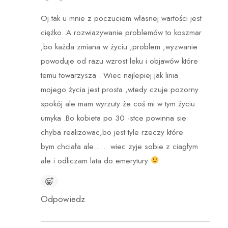
Oj tak u mnie z poczuciem własnej wartości jest
ciężko .A rozwiazywanie problemów to koszmar
,bo każda zmiana w życiu ,problem ,wyzwanie
powoduje od razu wzrost leku i objawów które
temu towarzysza . Wiec najlepiej jak linia
mojego życia jest prosta ,wtedy czuje pozorny
spokój ale mam wyrzuty że coś mi w tym życiu
umyka .Bo kobieta po 30 -stce powinna sie
chyba realizowac,bo jest tyle rzeczy które
bym chciała ale…… wiec zyje sobie z ciagłym
ale i odliczam lata do emerytury
Odpowiedz