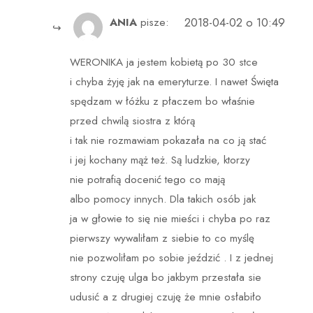
2018-04-02 o 10:49
ANIA
pisze:
WERONIKA ja jestem kobietą po 30 stce
i chyba żyję jak na emeryturze. I nawet Święta
spędzam w łóżku z płaczem bo właśnie
przed chwilą siostra z którą
i tak nie rozmawiam pokazała na co ją stać
i jej kochany mąż też. Są ludzkie, ktorzy
nie potrafią docenić tego co mają
albo pomocy innych. Dla takich osób jak
ja w głowie to się nie mieści i chyba po raz
pierwszy wywaliłam z siebie to co myślę
nie pozwoliłam po sobie jeździć . I z jednej
strony czuję ulga bo jakbym przestała sie
udusić a z drugiej czuję że mnie osłabiło